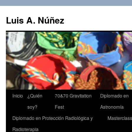
Luis A. Núñez
Saltar
Inicio
¿Quién
70&70 Gravitation
Diplomado en
al
soy?
Fest
Astronomía
contenido
Diplomado en Protección Radiológica y
Masterclas
Radioterapia