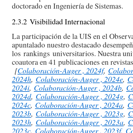
doctorado en Ingeniería de Sistemas.
2.3.2
Visibilidad Internacional
La participación de la UIS en el Observ
apuntalado nuestro destacado desempeño
los
rankings
universitarios. Nuestra un
coautora en 41 publicaciones en revistas
[
Colaboración-Auger , 2024f
,
Colabor
2024h
,
Colaboración-Auger , 2024e
,
C
2024i
,
Colaboración-Auger , 2024b
,
Co
2024d
,
Colaboración-Auger , 2024g
,
C
2024c
,
Colaboración-Auger , 2024a
,
C
2023b
,
Colaboración-Auger , 2023g
,
C
2023h
,
Colaboración-Auger , 2023a
,
C
2023c
,
Colaboración-Auger , 2023f
,
Co