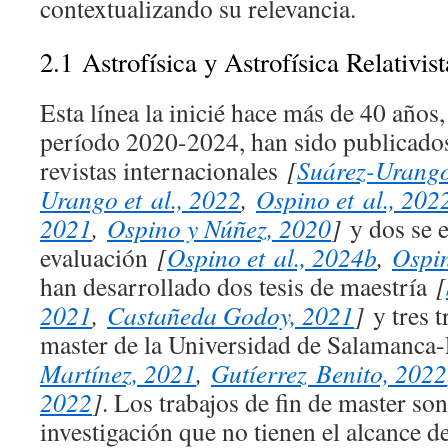
contextualizando su relevancia.
2.1
Astrofísica y Astrofísica Relativist
Esta línea la inicié hace más de 40 años,
período 2020-2024, han sido publicados
revistas internacionales
[
Suárez-Urango 
Urango et al., 2022
,
Ospino et al., 202
2021
,
Ospino y Núñez, 2020
]
y dos se 
evaluación
[
Ospino et al., 2024b
,
Ospin
han desarrollado dos tesis de maestría
[
2021
,
Castañeda Godoy, 2021
]
y tres t
master de la Universidad de Salamanc
Martínez, 2021
,
Gutíerrez Benito, 2022
2022
]
. Los trabajos de fin de master son
investigación que no tienen el alcance de