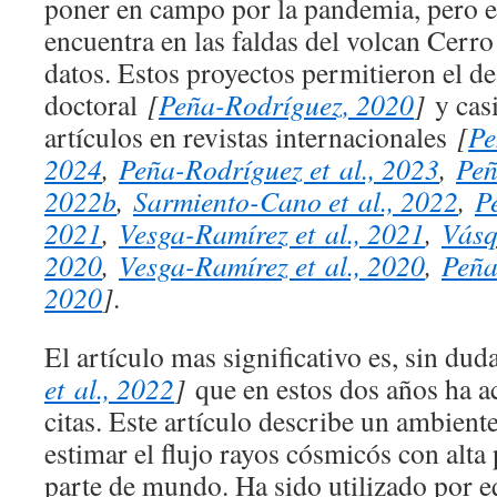
poner en campo por la pandemia, pero e
encuentra en las faldas del volcan Cer
datos. Estos proyectos permitieron el des
doctoral
[
Peña-Rodríguez, 2020
]
y casi
artículos en revistas internacionales
[
Pe
2024
,
Peña-Rodríguez et al., 2023
,
Peñ
2022b
,
Sarmiento-Cano et al., 2022
,
P
2021
,
Vesga-Ramírez et al., 2021
,
Vásq
2020
,
Vesga-Ramírez et al., 2020
,
Peña
2020
]
.
El artículo mas significativo es, sin dud
et al., 2022
]
que en estos dos años ha 
citas. Este artículo describe un ambient
estimar el flujo rayos cósmicós con alta
parte de mundo. Ha sido utilizado por e