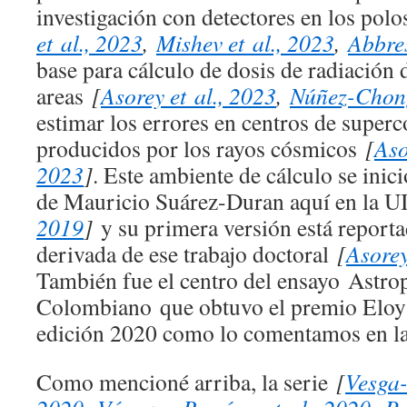
investigación con detectores en los polo
et al., 2023
,
Mishev et al., 2023
,
Abbres
base para cálculo de dosis de radiación 
areas
[
Asorey et al., 2023
,
Núñez-Chong
estimar los errores en centros de supe
producidos por los rayos cósmicos
[
Aso
2023
]
. Este ambiente de cálculo se inici
de Mauricio Suárez-Duran aquí en la 
2019
]
y su primera versión está reporta
derivada de ese trabajo doctoral
[
Asorey
También fue el centro del ensayo
Astrop
Colombiano
que obtuvo el premio Eloy
edición 2020 como lo comentamos en l
Como mencioné arriba, la serie
[
Vesga-