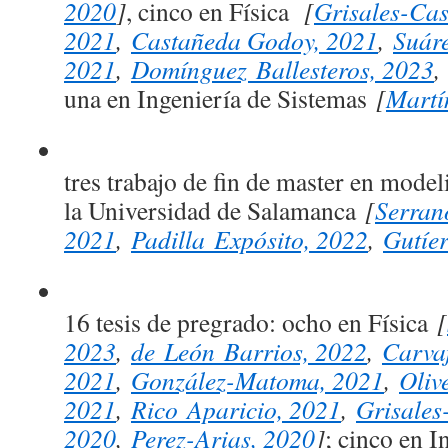
2020
]
, cinco en Física
[
Grisales-Cas
2021
,
Castañeda Godoy, 2021
,
Suár
2021
,
Domínguez Ballesteros, 2023
una en Ingeniería de Sistemas
[
Martí
tres trabajo de fin de master en mode
la Universidad de Salamanca
[
Serran
2021
,
Padilla Expósito, 2022
,
Gutíer
16 tesis de pregrado: ocho en Física
[
2023
,
de León Barrios, 2022
,
Carva
2021
,
González-Matoma, 2021
,
Oliv
2021
,
Rico Aparicio, 2021
,
Grisales
2020
,
Perez-Arias, 2020
]
; cinco en I