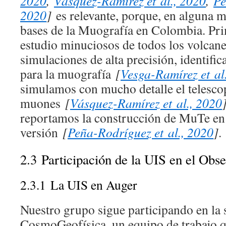
2020
,
Vásquez-Ramírez et al., 2020
,
Pe
2020
]
es relevante, porque, en alguna m
bases de la Muografía en Colombia. Pr
estudio minuciosos de todos los volcane
simulaciones de alta precisión, identific
para la muografía
[
Vesga-Ramírez et al
simulamos con mucho detalle el telesco
muones
[
Vásquez-Ramírez et al., 2020
reportamos la construcción de MuTe en
versión
[
Peña-Rodríguez et al., 2020
]
.
2.3
Participación de la UIS en el Obs
2.3.1
La UIS en Auger
Nuestro grupo sigue participando en la 
CosmoGeofísica, un equipo de trabajo q