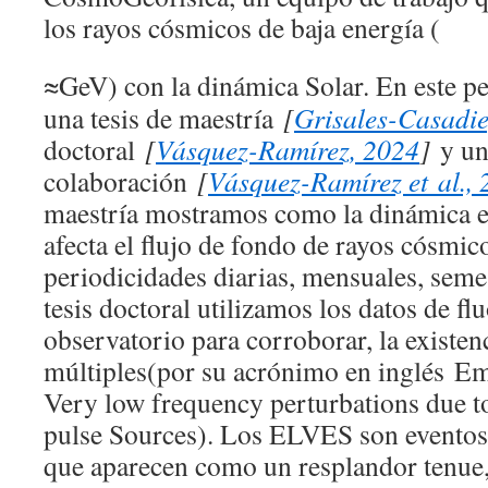
los rayos cósmicos de baja energía (
≈
GeV) con la dinámica Solar. En este pe
una tesis de maestría
[
Grisales-Casadi
doctoral
[
Vásquez-Ramírez, 2024
]
y una
colaboración
[
Vásquez-Ramírez et al.,
maestría mostramos como la dinámica en
afecta el flujo de fondo de rayos cósmic
periodicidades diarias, mensuales, semes
tesis doctoral utilizamos los datos de fl
observatorio para corroborar, la exist
múltiples(por su acrónimo en inglés
Em
Very low frequency perturbations due t
pulse Sources
). Los ELVES son eventos
que aparecen como un resplandor tenue,