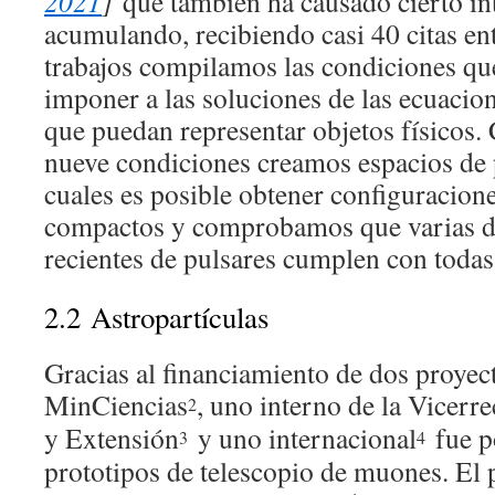
2021
]
que también ha causado cierto in
acumulando, recibiendo casi 40 citas ent
trabajos compilamos las condiciones que
imponer a las soluciones de las ecuacio
que puedan representar objetos físicos.
nueve condiciones creamos espacios de 
cuales es posible obtener configuracion
compactos y comprobamos que varias de
recientes de pulsares cumplen con todas
2.2
Astropartículas
Gracias al financiamiento de dos proyec
MinCiencias
, uno interno de la Vicerre
2
y Extensión
y uno internacional
fue po
3
4
prototipos de telescopio de muones. El