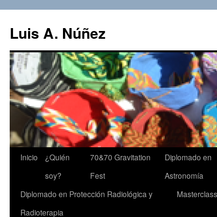
Luis A. Núñez
Saltar
Inicio
¿Quién
70&70 Gravitation
Diplomado en
al
soy?
Fest
Astronomía
contenido
Diplomado en Protección Radiológica y
Masterclas
Radioterapia