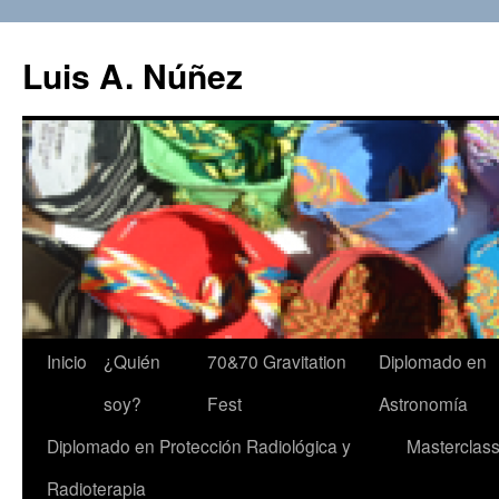
Luis A. Núñez
Saltar
Inicio
¿Quién
70&70 Gravitation
Diplomado en
al
soy?
Fest
Astronomía
contenido
Diplomado en Protección Radiológica y
Masterclas
Radioterapia