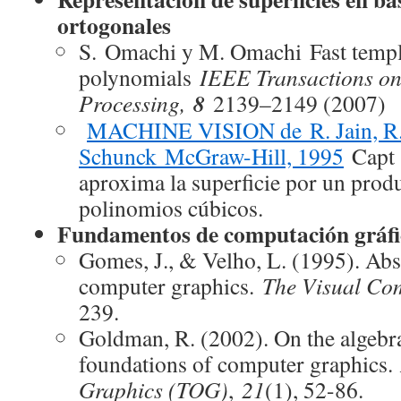
ortogonales
S. Omachi y M. Omachi Fast templ
polynomials
IEEE Transactions o
8
Processing,
2139–2149 (2007)
MACHINE VISION de R. Jain, R. 
Schunck McGraw-Hill, 1995
Capt 1
aproxima la superficie por un produ
polinomios cúbicos.
Fundamentos de computación gráfi
Gomes, J., & Velho, L. (1995). Abs
computer graphics.
The Visual Co
239.
Goldman, R. (2002). On the algebr
foundations of computer graphics.
Graphics (TOG)
,
21
(1), 52-86.