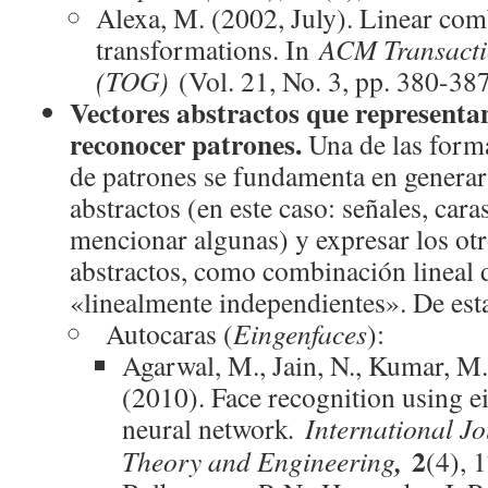
Alexa, M. (2002, July). Linear com
transformations. In
ACM Transacti
(TOG)
(Vol. 21, No. 3, pp. 380-3
Vectores abstractos que representa
reconocer patrones.
Una de las form
de patrones se fundamenta en generar
abstractos (en este caso: señales, caras
mencionar algunas) y expresar los otr
abstractos, como combinación lineal 
«linealmente independientes». De es
Autocaras (
Eingenfaces
):
Agarwal, M., Jain, N., Kumar, M
(2010). Face recognition using ei
neural network
.
International J
2
,
Theory and Engineering
(4), 