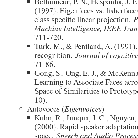
Belhumeur, P. N., Hespanha, J. P
(1997). Eigenfaces vs. fisherfac
class specific linear projection.
P
Machine Intelligence, IEEE Tran
711-720.
Turk, M., & Pentland, A. (1991).
recognition.
Journal of cognitiv
71-86.
Gong, S., Ong, E. J., & McKenna,
Learning to Associate Faces acro
Space of Similarities to Prototyp
10).
Autovoces (
Eigenvoices
)
Kuhn, R., Junqua, J. C., Nguyen, 
(2000). Rapid speaker adaptation
space.
Speech and Audio Proces