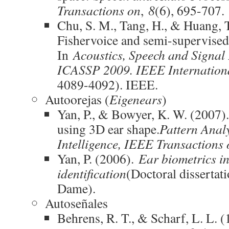
Transactions on
,
8
(6), 695-707.
Chu, S. M., Tang, H., & Huang, T
Fishervoice and semi-supervised 
In
Acoustics, Speech and Signal
ICASSP 2009. IEEE Internation
4089-4092). IEEE.
Autoorejas (
Eigenears
)
Yan, P., & Bowyer, K. W. (2007)
using 3D ear shape.
Pattern Anal
Intelligence, IEEE Transactions 
Yan, P. (2006).
Ear biometrics i
identification
(Doctoral dissertati
Dame).
Autoseñales
Behrens, R. T., & Scharf, L. L. (