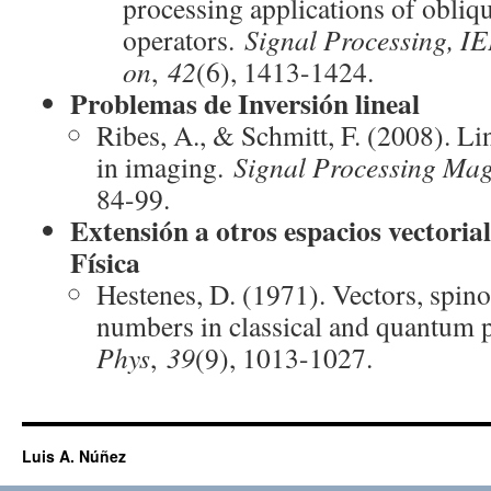
processing applications of obliq
operators.
Signal Processing, I
on
,
42
(6), 1413-1424.
Problemas de Inversión lineal
Ribes, A., & Schmitt, F. (2008). Li
in imaging.
Signal Processing Ma
84-99.
Extensión a otros espacios vectorial
Física
Hestenes, D. (1971). Vectors, spin
numbers in classical and quantum 
Phys
,
39
(9), 1013-1027.
Luis A. Núñez