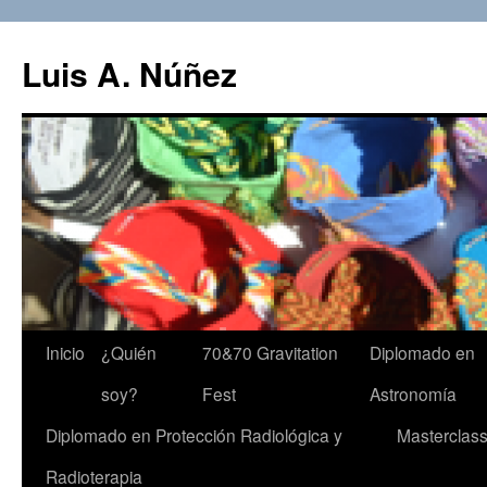
Luis A. Núñez
Saltar
Inicio
¿Quién
70&70 Gravitation
Diplomado en
al
soy?
Fest
Astronomía
contenido
Diplomado en Protección Radiológica y
Masterclas
Radioterapia