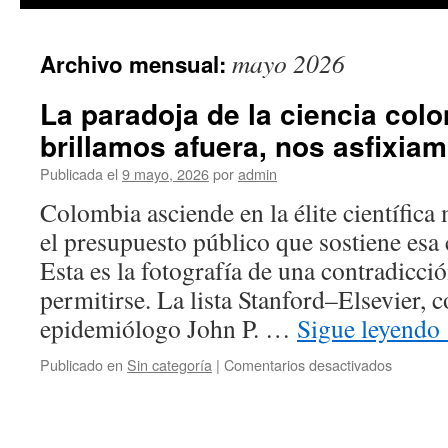
mayo 2026
Archivo mensual:
La paradoja de la ciencia col
brillamos afuera, nos asfixia
Publicada el
9 mayo, 2026
por
admin
Colombia asciende en la élite científica
el presupuesto público que sostiene esa
Esta es la fotografía de una contradicci
permitirse. La lista Stanford–Elsevier, 
epidemiólogo John P. …
Sigue leyendo
en
Publicado en
Sin categoría
|
Comentarios desactivados
La
paradoja
de
la