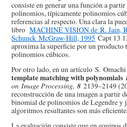
consiste en generar una función a partir
polinomios, típicamente polinomios cú
referencias al respecto. Una clara la pue
libro
MACHINE VISION de R. Jain, R. 
Schunck McGraw-Hill, 1995
Capt 13 13
aproxima la superficie por un producto 
polinomios cúbicos.
Por otro lado, en un artículo S. Omac
template matching with polynomials
8
on Image Processing,
2139–2149 (20
reconstrucción de una imagen a partir 
binomial de polinomios de Legendre y ju
algoritmos resultantes son más eficiente
La evaluación consiste que en equipos de