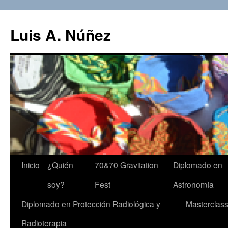
Luis A. Núñez
Saltar
Inicio
¿Quién
70&70 Gravitation
Diplomado en
al
soy?
Fest
Astronomía
contenido
Diplomado en Protección Radiológica y
Masterclas
Radioterapia