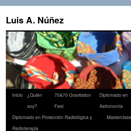
Luis A. Núñez
Saltar
Inicio
¿Quién
70&70 Gravitation
Diplomado en
al
soy?
Fest
Astronomía
contenido
Diplomado en Protección Radiológica y
Masterclas
Radioterapia