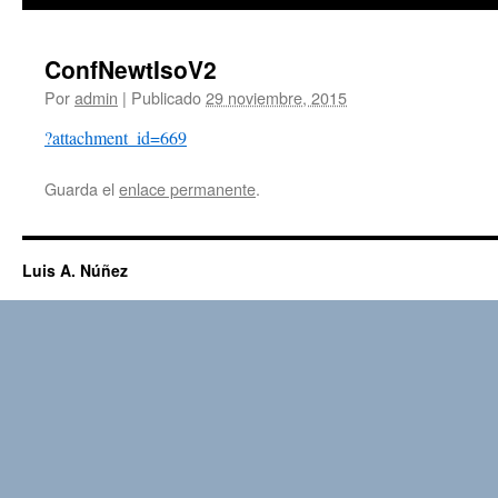
ConfNewtIsoV2
Por
admin
|
Publicado
29 noviembre, 2015
?attachment_id=669
Guarda el
enlace permanente
.
Luis A. Núñez