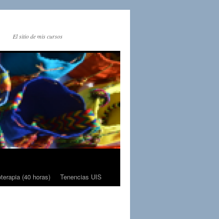
El sitio de mis cursos
terapia (40 horas)
Tenencias UIS