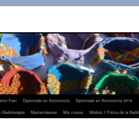
tion Fest
Diplomado en Astronomía
Diplomado en Astronomía 2016
y Radioterapia
Masterclasses
Mis cursos
Módulo 1 Física de la Radio