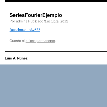
SeriesFourierEjemplo
Por
admin
|
Publicado
3 octubre, 2015
?attachment_id=622
Guarda el
enlace permanente
.
Luis A. Núñez