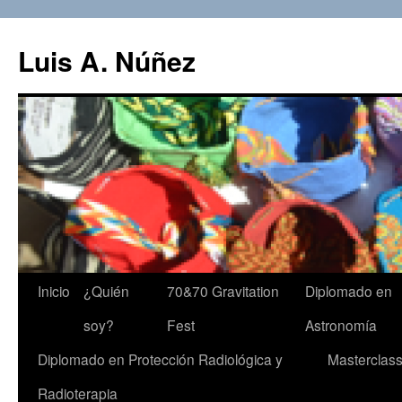
Luis A. Núñez
Saltar
Inicio
¿Quién
70&70 Gravitation
Diplomado en
al
soy?
Fest
Astronomía
contenido
Diplomado en Protección Radiológica y
Masterclas
Radioterapia