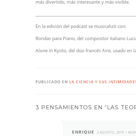
más divertido, más interesante y más vivible.
_______________________________________________
En la edición del podcast se musicalizó con:
Rondas para Piano, del compositor italiano Luci
Alone in Kyoto, del dúo francés Aire, usado en la 
PUBLICADO EN
LA CIENCIA Y SUS INTIMIDADE
3 PENSAMIENTOS EN “
LAS TEO
ENRIQUE
2 AGOSTO, 2019
RES