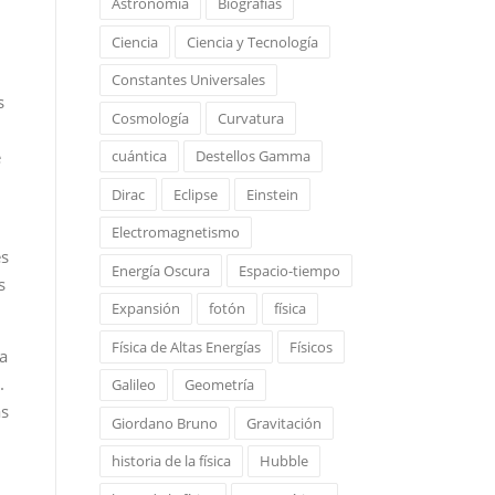
Astronomía
Biografías
Ciencia
Ciencia y Tecnología
Constantes Universales
s
Cosmología
Curvatura
e
cuántica
Destellos Gamma
Dirac
Eclipse
Einstein
Electromagnetismo
s
Energía Oscura
Espacio-tiempo
s
Expansión
fotón
física
Física de Altas Energías
Físicos
da
.
Galileo
Geometría
as
Giordano Bruno
Gravitación
historia de la física
Hubble