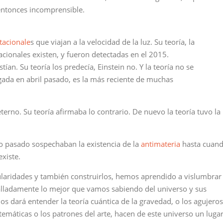
ntonces incomprensible.
tacionale
s que viajan a la velocidad de la luz. Su teoría, la
itacionales existen, y fueron detectadas en el 2015.
stían. Su teoría los predecía, Einstein no. Y la teoría no se
gada en abril pasado, es la más reciente de muchas
terno. Su teoría afirmaba lo contrario. De nuevo la teoría tuvo la
glo pasado sospechaban la existencia de la
antimateria
hasta cuan
existe.
laridades y también construirlos, hemos aprendido a vislumbrar
alladamente lo mejor que vamos sabiendo del universo y sus
s dará entender la teoría cuántica de la gravedad, o los agujeros
temáticas o los patrones del arte, hacen de este universo un luga