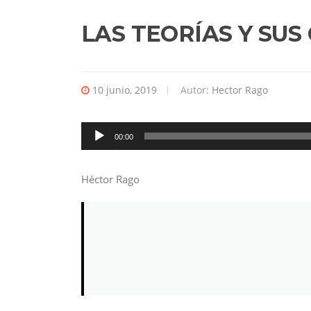
LAS TEORÍAS Y SU
10 junio, 2019
Autor:
Hector Rago
Reproductor
00:00
de
audio
Héctor Rago