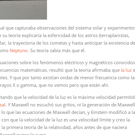
sal que capturaba observaciones del sistema solar y experimento
u teoría explicaría la esfericidad de los astros (terraplanistas,
ar, la trayectoria de los cometas y hasta anticipar la existencia d
 como
Neptuno.
Su teoría sabía más que él.
uaciones sobre los fenómenos eléctricos y magnéticos conocidos
nsecuencias matemáticas, resultó que la teoría afirmaba que
la luz
e
tes. Y que por tanto existían ondas de menor frecuencia como la
 rayos X o gamma, que no vemos pero que están ahí.
itando que la velocidad de la luz es la máxima velocidad permiti
sal
. Y Maxwell no escuchó sus gritos, ni la generación de Maxwell
 lo que las ecuaciones de Maxwell decían, y Einstein modificó a l
on que la velocidad de la luz es una velocidad límite y creo la
 la primera teoría de la relatividad, años antes de que naciera
 Maxwell nunca lo supo.