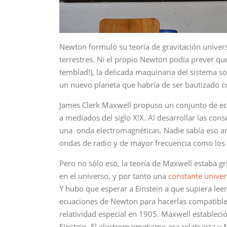
Newton formuló su teoría de gravitación univer
terrestres. Ni el propio Newton podía prever que s
temblad!), la delicada maquinaria del sistema sol
un nuevo planeta que habría de ser bautizado
James Clerk Maxwell propuso un conjunto de ec
a mediados del siglo X!X. Al desarrollar las co
una onda electromagnéticas. Nadie sabía eso an
ondas de radio y de mayor frecuencia como los
Pero no sólo eso, la teoría de Maxwell estaba gr
en el universo, y por tanto una
constante univer
Y hubo que esperar a Einstein a que supiera leer
ecuaciones de Newton para hacerlas compatible c
relatividad especial en 1905. Maxwell estableció
Einstein. El electromagnetismo era relativista y