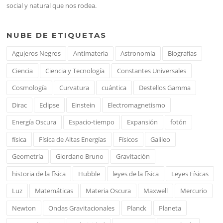
social y natural que nos rodea.
NUBE DE ETIQUETAS
Agujeros Negros
Antimateria
Astronomía
Biografías
Ciencia
Ciencia y Tecnología
Constantes Universales
Cosmología
Curvatura
cuántica
Destellos Gamma
Dirac
Eclipse
Einstein
Electromagnetismo
Energía Oscura
Espacio-tiempo
Expansión
fotón
física
Física de Altas Energías
Físicos
Galileo
Geometría
Giordano Bruno
Gravitación
historia de la física
Hubble
leyes de la física
Leyes Físicas
Luz
Matemáticas
Materia Oscura
Maxwell
Mercurio
Newton
Ondas Gravitacionales
Planck
Planeta