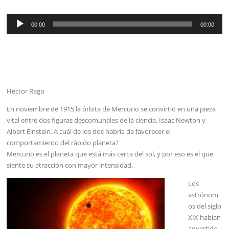
Reproductor
00:00
00:00
de
audio
Héctor Rago
En noviembre de 1915 la órbita de Mercurio se convirtió en una pieza
vital entre dos figuras descomunales de la ciencia, Isaac Newton y
Albert Einstein. A cuál de los dos habría de favorecer el
comportamiento del rápido planeta?
Mercurio es el planeta que está más cerca del sol, y por eso es el que
siente su atracción con mayor intensidad.
Los
astrónom
os del siglo
XIX habían
advertido