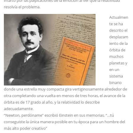
infarto por las palpitaciones de la emoción al ver que la relatividad
resolvía el problema.
Actualmen
te se ha
descrito el
desplazam
iento de la
órbita de
muchos
planetas y
en un
sistema
binario
donde una estrella muy compacta gira vertiginosamente alrededor de
otra completando una vuelta en menos de tres horas, el avance de la
órbita es de 17 grado al año, y la relatividad lo describe
adecuadamente.
“Newton, perdóname” escribió Einstein en sus memorias. “…tú
conseguiste la única manera posible en tu época para un hombre del
más alto poder creativo”