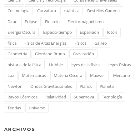
Cosmología
Curvatura
cuántica
Destellos Gamma
Dirac
Eclipse
Einstein
Electromagnetismo
Energía Oscura
Espacio-tiempo
Expansión
fotón
física
Física de Altas Energías
Físicos
Galileo
Geometría
Giordano Bruno
Gravitación
historia de la física
Hubble
leyes de la física
Leyes Físicas
Luz
Matemáticas
Materia Oscura
Maxwell
Mercurio
Newton
Ondas Gravitacionales
Planck
Planeta
Rayos Cósmicos
Relatividad
Supernova
Tecnología
Teorías
Universo
ARCHIVOS