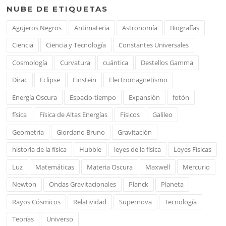
NUBE DE ETIQUETAS
Agujeros Negros
Antimateria
Astronomía
Biografías
Ciencia
Ciencia y Tecnología
Constantes Universales
Cosmología
Curvatura
cuántica
Destellos Gamma
Dirac
Eclipse
Einstein
Electromagnetismo
Energía Oscura
Espacio-tiempo
Expansión
fotón
física
Física de Altas Energías
Físicos
Galileo
Geometría
Giordano Bruno
Gravitación
historia de la física
Hubble
leyes de la física
Leyes Físicas
Luz
Matemáticas
Materia Oscura
Maxwell
Mercurio
Newton
Ondas Gravitacionales
Planck
Planeta
Rayos Cósmicos
Relatividad
Supernova
Tecnología
Teorías
Universo