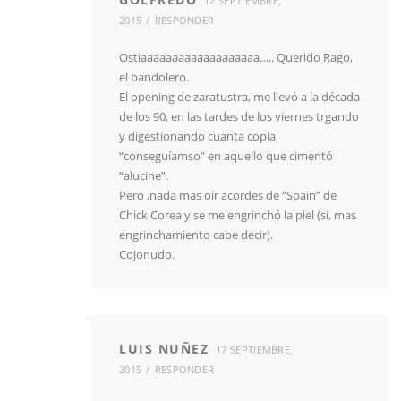
12 SEPTIEMBRE,
2015
RESPONDER
Ostiaaaaaaaaaaaaaaaaaaa….. Querido Rago,
el bandolero.
El opening de zaratustra, me llevó a la década
de los 90, en las tardes de los viernes trgando
y digestionando cuanta copia
“conseguíamso” en aquello que cimentó
“alucine”.
Pero ,nada mas oir acordes de “Spain” de
Chick Corea y se me engrinchó la piel (si, mas
engrinchamiento cabe decir).
Cojonudo.
LUIS NUÑEZ
17 SEPTIEMBRE,
2015
RESPONDER