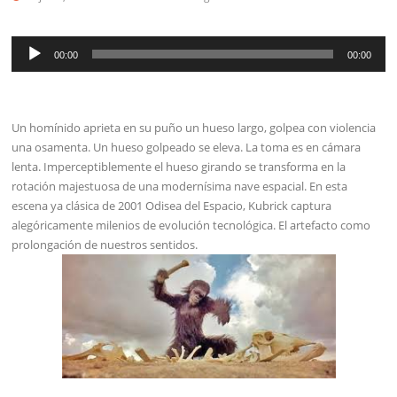
Reproductor
00:00
00:00
de
audio
Un homínido aprieta en su puño un hueso largo, golpea con violencia
una osamenta. Un hueso golpeado se eleva. La toma es en cámara
lenta. Imperceptiblemente el hueso girando se transforma en la
rotación majestuosa de una modernísima nave espacial. En esta
escena ya clásica de 2001 Odisea del Espacio, Kubrick captura
alegóricamente milenios de evolución tecnológica. El artefacto como
prolongación de nuestros sentidos.