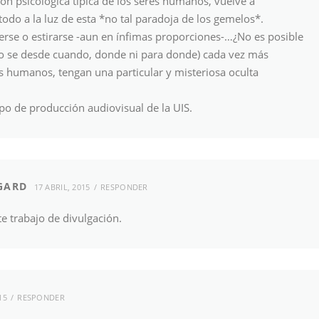
n psicológica típica de los seres humanos, vuelve a
do a la luz de esta *no tal paradoja de los gemelos*.
erse o estirarse -aun en ínfimas proporciones-…¿No es posible
no se desde cuando, donde ni para donde) cada vez más
s humanos, tengan una particular y misteriosa oculta
ipo de producción audiovisual de la UIS.
GARD
17 ABRIL, 2015
RESPONDER
te trabajo de divulgación.
15
RESPONDER