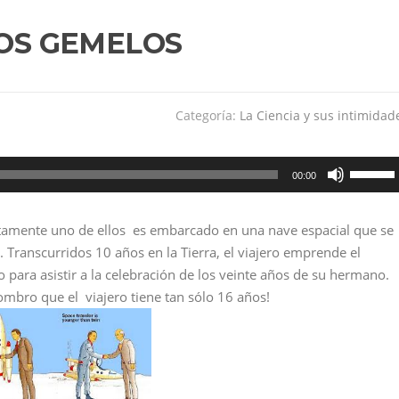
OS GEMELOS
Categoría:
La Ciencia y sus intimidad
Utiliza
00:00
las
teclas
amente uno de ellos es embarcado en una nave espacial que se
de
uz. Transcurridos 10 años en la Tierra, el viajero emprende el
flecha
 para asistir a la celebración de los veinte años de su hermano.
arriba/a
ombro que el viajero tiene tan sólo 16 años!
para
aumenta
o
disminui
el