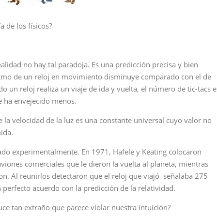
volumen
a de los físicos?
alidad no hay tal paradoja. Es una predicción precisa y bien
 ritmo de un reloj en movimiento disminuye comparado con el de
o un reloj realiza un viaje de ida y vuelta, el número de tic-tacs e
ue ha envejecido menos.
e la velocidad de la luz es una constante universal cuyo valor no
ida.
rado experimentalmente. En 1971, Hafele y Keating colocaron
aviones comerciales que le dieron la vuelta al planeta, mientras
n. Al reunirlos detectaron que el reloj que viajó señalaba 275
erfecto acuerdo con la predicción de la relatividad.
e tan extraño que parece violar nuestra intuición?