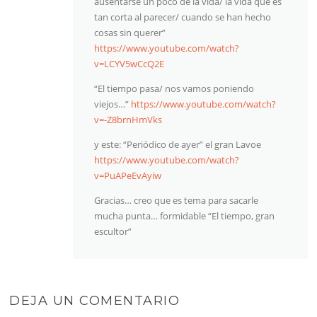
ausentarse un poco de la vida/ la vida que es
tan corta al parecer/ cuando se han hecho
cosas sin querer”
https://www.youtube.com/watch?
v=LCYV5wCcQ2E
“El tiempo pasa/ nos vamos poniendo
viejos…”
https://www.youtube.com/watch?
v=-Z8brnHmVks
y este: “Periódico de ayer” el gran Lavoe
https://www.youtube.com/watch?
v=PuAPeEvAyiw
Gracias… creo que es tema para sacarle
mucha punta… formidable “El tiempo, gran
escultor”
DEJA UN COMENTARIO