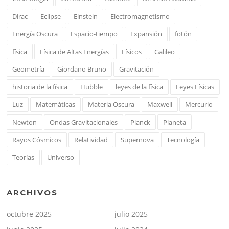
Dirac
Eclipse
Einstein
Electromagnetismo
Energía Oscura
Espacio-tiempo
Expansión
fotón
física
Física de Altas Energías
Físicos
Galileo
Geometría
Giordano Bruno
Gravitación
historia de la física
Hubble
leyes de la física
Leyes Físicas
Luz
Matemáticas
Materia Oscura
Maxwell
Mercurio
Newton
Ondas Gravitacionales
Planck
Planeta
Rayos Cósmicos
Relatividad
Supernova
Tecnología
Teorías
Universo
ARCHIVOS
octubre 2025
julio 2025