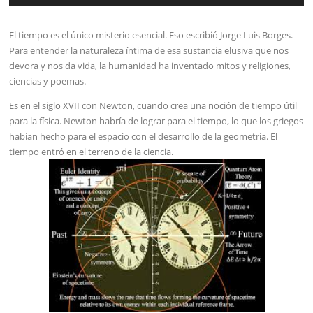
audio
El tiempo es el único misterio esencial. Eso escribió Jorge Luis Borges.
Para entender la naturaleza íntima de esa sustancia elusiva que nos
devora y nos da vida, la humanidad ha inventado mitos y religiones,
ciencias y poemas.
Es en el siglo XVII con Newton, cuando crea una noción de tiempo útil
para la física. Newton habría de lograr para el tiempo, lo que los griegos
habían hecho para el espacio con el desarrollo de la geometría. El
tiempo entró en el terreno de la ciencia.