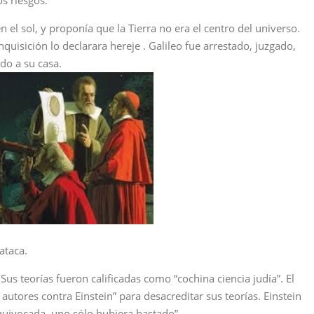
s riesgos.
volumen
 el sol, y proponía que la Tierra no era el centro del universo.
quisición lo declarara hereje . Galileo fue arrestado, juzgado,
do a su casa.
ataca.
us teorías fueron calificadas como “cochina ciencia judía”. El
 autores contra Einstein” para desacreditar sus teorías. Einstein
equivocada, uno sólo hubiera bastado”.