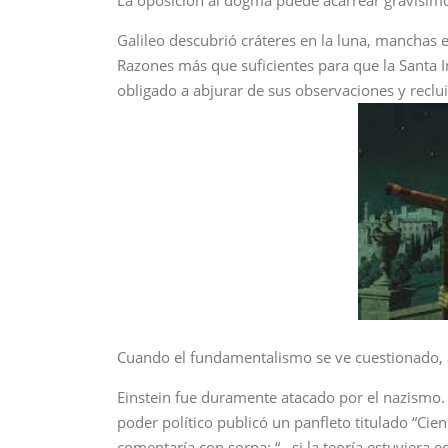
La oposición al dogma puede acarrear gravísimo
Galileo descubrió cráteres en la luna, manchas en
Razones más que suficientes para que la Santa In
obligado a abjurar de sus observaciones y reclui
Cuando el fundamentalismo se ve cuestionado, 
Einstein fue duramente atacado por el nazismo. S
poder político publicó un panfleto titulado “Cien
comentaría con sorna: “…si la teoría estuviera 