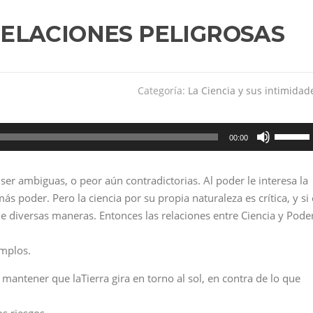
RELACIONES PELIGROSAS
Categoría:
La Ciencia y sus intimidad
Utiliza
00:00
las
teclas
 ser ambiguas, o peor aún contradictorias. Al poder le interesa la
de
 poder. Pero la ciencia por su propia naturaleza es crítica, y si 
flecha
e diversas maneras. Entonces las relaciones entre Ciencia y Pode
arriba/a
para
emplos.
aumenta
o
ntener que laTierra gira en torno al sol, en contra de lo que
disminui
el