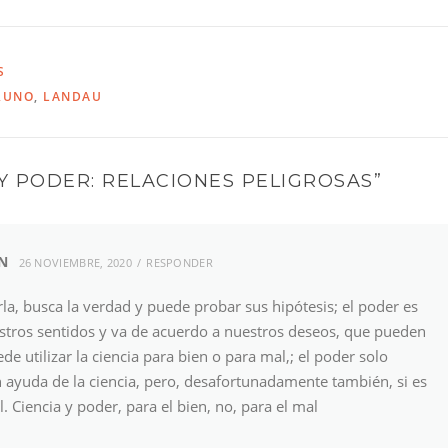
S
RUNO
,
LANDAU
 Y PODER: RELACIONES PELIGROSAS
”
N
26 NOVIEMBRE, 2020
RESPONDER
rla, busca la verdad y puede probar sus hipótesis; el poder es
estros sentidos y va de acuerdo a nuestros deseos, que pueden
ede utilizar la ciencia para bien o para mal,; el poder solo
on ayuda de la ciencia, pero, desafortunadamente también, si es
. Ciencia y poder, para el bien, no, para el mal