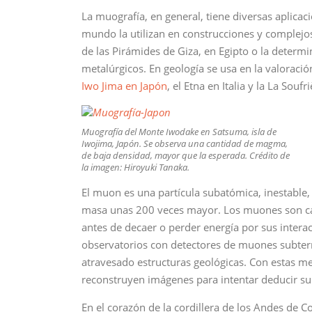
La muografía, en general, tiene diversas aplicac
mundo la utilizan en construcciones y complejos
de las Pirámides de Giza, en Egipto o la determi
metalúrgicos. En geología se usa en la valoració
Iwo Jima en Japón
, el Etna en Italia y la La Soufr
Muografía del Monte Iwodake en Satsuma, isla de
Iwojima, Japón. Se observa una cantidad de magma,
de baja densidad, mayor que la esperada. Crédito de
la imagen: Hiroyuki Tanaka.
El muon es una partícula subatómica, inestable
masa unas 200 veces mayor. Los muones son cap
antes de decaer o perder energía por sus interacc
observatorios con detectores de muones subterr
atravesado estructuras geológicas. Con estas me
reconstruyen imágenes para intentar deducir su 
En el corazón de la cordillera de los Andes de C