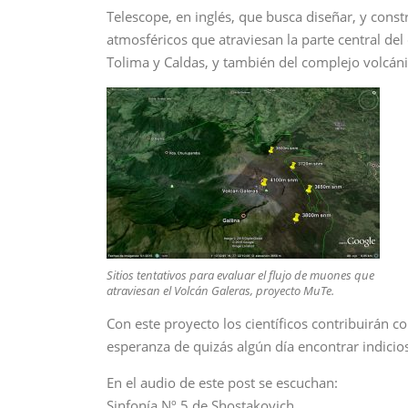
Telescope, en inglés, que busca diseñar, y const
atmosféricos que atraviesan la parte central de
Tolima y Caldas, y también del complejo volcán
Sitios tentativos para evaluar el flujo de muones que
atraviesan el Volcán Galeras, proyecto MuTe.
Con este proyecto los científicos contribuirán co
esperanza de quizás algún día encontrar indicios
En el audio de este post se escuchan:
Sinfonía Nº 5 de Shostakovich