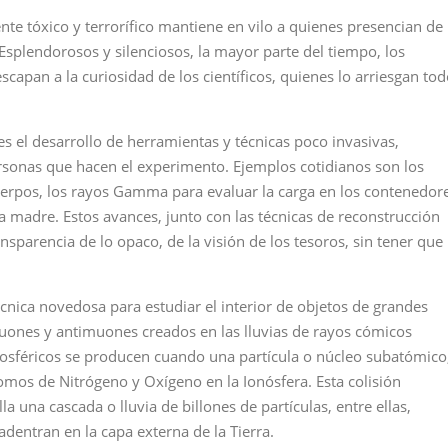
nte tóxico y terrorífico mantiene en vilo a quienes presencian de
Esplendorosos y silenciosos, la mayor parte del tiempo, los
apan a la curiosidad de los científicos, quienes lo arriesgan tod
 es el desarrollo de herramientas y técnicas poco invasivas,
ersonas que hacen el experimento. Ejemplos cotidianos son los
 cuerpos, los rayos Gamma para evaluar la carga en los contenedor
 la madre. Estos avances, junto con las técnicas de reconstrucción
nsparencia de lo opaco, de la visión de los tesoros, sin tener que
nica novedosa para estudiar el interior de objetos de grandes
uones y antimuones creados en las lluvias de rayos cómicos
mosféricos se producen cuando una partícula o núcleo subatómico
tomos de Nitrógeno y Oxígeno en la Ionósfera. Esta colisión
 una cascada o lluvia de billones de partículas, entre ellas,
dentran en la capa externa de la Tierra.