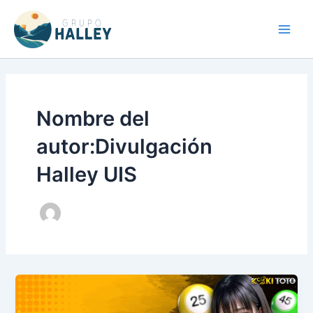
Ir
Main
al
Men
contenido
Nombre del
autor:Divulgación
Halley UIS