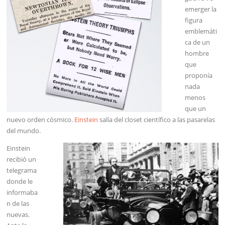
emerger la
figura
emblemáti
ca de un
hombre
que
proponía
nada
menos
que un
nuevo orden cósmico.
Einstein
salía del closet científico a las pasarelas
del mundo.
Einstein
recibió un
telegrama
donde le
informaba
n de las
nuevas.