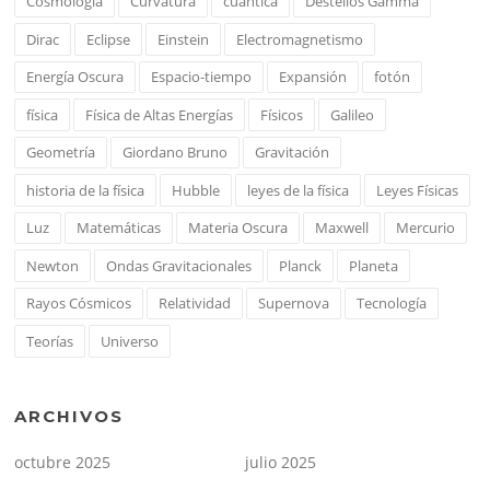
Cosmología
Curvatura
cuántica
Destellos Gamma
Dirac
Eclipse
Einstein
Electromagnetismo
Energía Oscura
Espacio-tiempo
Expansión
fotón
física
Física de Altas Energías
Físicos
Galileo
Geometría
Giordano Bruno
Gravitación
historia de la física
Hubble
leyes de la física
Leyes Físicas
Luz
Matemáticas
Materia Oscura
Maxwell
Mercurio
Newton
Ondas Gravitacionales
Planck
Planeta
Rayos Cósmicos
Relatividad
Supernova
Tecnología
Teorías
Universo
ARCHIVOS
octubre 2025
julio 2025