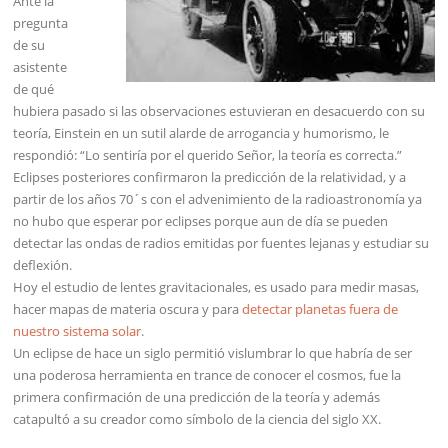
Ante la
pregunta
de su
asistente
de qué
hubiera pasado si las observaciones estuvieran en desacuerdo con su
teoría, Einstein en un sutil alarde de arrogancia y humorismo, le
respondió: “Lo sentiría por el querido Señor, la teoría es correcta.”
Eclipses posteriores confirmaron la predicción de la relatividad, y a
partir de los años 70´s con el advenimiento de la radioastronomía ya
no hubo que esperar por eclipses porque aun de día se pueden
detectar las ondas de radios emitidas por fuentes lejanas y estudiar su
deflexión.
Hoy el estudio de lentes gravitacionales, es usado para medir masas,
hacer mapas de materia oscura y para
detectar planetas fuera de
nuestro sistema solar
.
Un eclipse de hace un siglo permitió vislumbrar lo que habría de ser
una poderosa herramienta en trance de conocer el cosmos, fue la
primera confirmación de una predicción de la teoría y además
catapultó a su creador como símbolo de la ciencia del siglo XX.