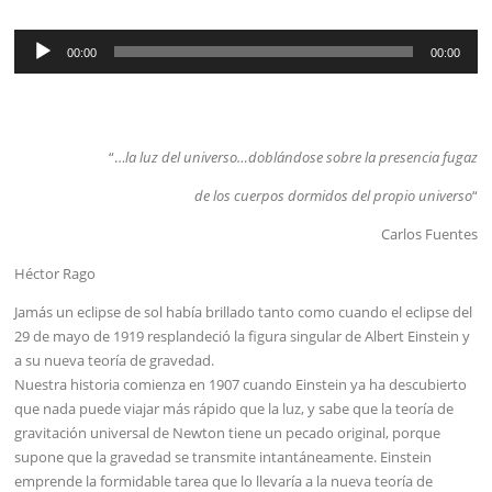
Reproductor
00:00
00:00
de
audio
“…
la luz del universo…doblándose sobre la presencia fugaz
de los cuerpos dormidos del propio universo
“
Carlos Fuentes
Héctor Rago
Jamás un eclipse de sol había brillado tanto como cuando el eclipse del
29 de mayo de 1919 resplandeció la figura singular de Albert Einstein y
a su nueva teoría de gravedad.
Nuestra historia comienza en 1907 cuando Einstein ya ha descubierto
que nada puede viajar más rápido que la luz, y sabe que la teoría de
gravitación universal de Newton tiene un pecado original, porque
supone que la gravedad se transmite intantáneamente. Einstein
emprende la formidable tarea que lo llevaría a la nueva teoría de