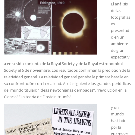
El análisis
de las
fotografías
es
presentad
o en un
ambiente
de gran
expectativ
a en sesión conjunta de la Royal Society y de la Royal Astronomical
Society el 6 de noviembre. Los resultados confirman la predicción de la
relatividad general. La relatividad general ganaba la primera batalla en
su confrontación con la realidad. Al día siguiente los grandes periódicos
del mundo titulan: “Ideas newtonianas derribadas”, “revolución en la
Ciencia” “La teoría de Einstein triunfa”
y un
mundo
hastiado
por la
guerra ve