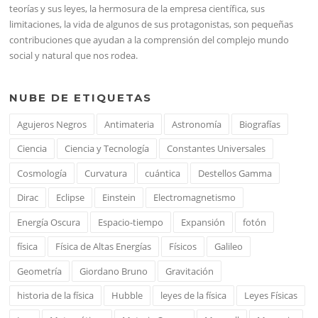
teorías y sus leyes, la hermosura de la empresa científica, sus
limitaciones, la vida de algunos de sus protagonistas, son pequeñas
contribuciones que ayudan a la comprensión del complejo mundo
social y natural que nos rodea.
NUBE DE ETIQUETAS
Agujeros Negros
Antimateria
Astronomía
Biografías
Ciencia
Ciencia y Tecnología
Constantes Universales
Cosmología
Curvatura
cuántica
Destellos Gamma
Dirac
Eclipse
Einstein
Electromagnetismo
Energía Oscura
Espacio-tiempo
Expansión
fotón
física
Física de Altas Energías
Físicos
Galileo
Geometría
Giordano Bruno
Gravitación
historia de la física
Hubble
leyes de la física
Leyes Físicas