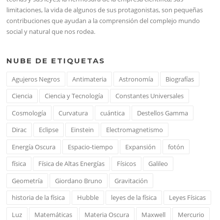
limitaciones, la vida de algunos de sus protagonistas, son pequeñas
contribuciones que ayudan a la comprensión del complejo mundo
social y natural que nos rodea.
NUBE DE ETIQUETAS
Agujeros Negros
Antimateria
Astronomía
Biografías
Ciencia
Ciencia y Tecnología
Constantes Universales
Cosmología
Curvatura
cuántica
Destellos Gamma
Dirac
Eclipse
Einstein
Electromagnetismo
Energía Oscura
Espacio-tiempo
Expansión
fotón
física
Física de Altas Energías
Físicos
Galileo
Geometría
Giordano Bruno
Gravitación
historia de la física
Hubble
leyes de la física
Leyes Físicas
Luz
Matemáticas
Materia Oscura
Maxwell
Mercurio