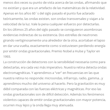
menos dos veces su punto de vista acerca de las ondas, afirmando que
no existían y que era un artefacto de las matemáticas de la relatividad.
Apenas en los años 60´s del siglo pasado el punto fue aclarado
teóricamente, las ondas existen, son ondas transversales y viajan a la
velocidad de la luz. Vale la pena cualquier esfuerzo por detectarlas.
En los últimos 25 años del siglo pasado se consiguieron asombrosas
evidencias indirectas de su existencia. Dos estrellas de neutrones
girando vertiginosamente una alrededor de la otra, acortaban el lapso
en dar una vuelta, exactamente como si estuviesen perdiendo energía
por emitir ondas gravitacionales. Premio Nobel a Hulse y Taylor en
1993.
La construcción de detectores con la sensibilidad necesaria como para
detectarlas, era cada vez más imperativo. Nuestra retina detecta ondas
electromagnéticas. Y aprendimos a “ver” en frecuencias en las que
nuestra retina no responde: microondas, infrarrojo, radio, gamma…y
aprendimos mucho del universo al hacerlo. Pero la gravitación es muy
débil comparada con las fuerzas eléctricas y magnéticas. Por eso las
ondas gravitacionales son de difícil detección. Además los fenómenos
violentos capaces de emitir ondas gravitacionales con mayor potencia,
ocurren muy lejos y la onda llega muy atenuada.