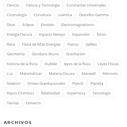
Ciencia
Ciencia y Tecnología
Constantes Universales
Cosmología
Curvatura
cuántica
Destellos Gamma
Dirac
Eclipse
Einstein
Electromagnetismo
Energía Oscura
Espacio-tiempo
Expansión
fotón
física
Física de Altas Energías
Físicos
Galileo
Geometría
Giordano Bruno
Gravitación
historia de la física
Hubble
leyes de la física
Leyes Físicas
Luz
Matemáticas
Materia Oscura
Maxwell
Mercurio
Newton
Ondas Gravitacionales
Planck
Planeta
Rayos Cósmicos
Relatividad
Supernova
Tecnología
Teorías
Universo
ARCHIVOS