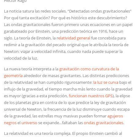
Héctor Rago
La noticia satura las redes sociales. “Detectadas ondas gravitacionales”
Por qué tanta excitación? Por qué es histórico este descubrimiento?
Las ondas gravitacionales fueron primero unas ecuaciones en un papel
garabateado por Einstein, una predicción teórica en 1916, hace un
siglo. La teoría de Einstein, la r
elatividad general
fue concebida para
redimir a la gravitación del pecado original que le atribuía la teoría de
Newton: viajar a velocidad infinita, cuando nada puede superar la
velocidad de la luz.
La nueva teoría interpreta a la
gravitación como curvatura de la
geometría
alrededor de masas gravitantes. Las distintas predicciones
de la relatividad se han cumplido rigurosamente:
la luz se curva
bajo el
influjo de la gravedad, el tiempo marcha más lento cuando la gravedad
es mayor (gracias a esta predicción,
funcionan nuestros GPS
), la elipse
de los planetas gira en contra de lo que predice la ley de gravitación
universal de Newton, la frecuencia de la luz disminuye cuando escapa
de la gravedad, las estrellas muy masivas pueden formar
agujeros
negros
el
universo
se expande…faltaban las
ondas gravitacionales
.
La relatividad es una teoría compleja. El propio Einstein cambió al