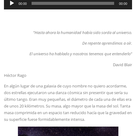
00:00
00:00
de
audio
“Hasta ahora la humanidad había sido sorda al universo.
De repente aprendimos a oír.
El universo ha hablado y nosotros tenemos que entenderlo”
David Blair
Héctor Rago
En algún lugar de una galaxia de cuyo nombre no quiero acordarme,
dos estrellas ejecutaron una danza cósmica sin presentir que sería su
último tango. Eran muy pequeñas, el diámetro de cada una de ellas era
de unos 20 kilómetros. Su masa, algo mayor que la masa del sol. Tanta
masa comprimida en un espacio tan reducido hacía que la gravedad en
su superficie fuese formidablemente intensa.