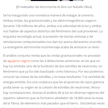
[El realizador de Astronomía Al Aire con Natalíe Ulloa]
Se ha inaugurado una novedosa manera de indagar al universo.
Ambas ondas, las gravitacionales y las electromagnéticas viajaron
durante 130 millones de años, ambas a la velocidad de la luz y ambas
nos hablan de aspectos distintos del fenómeno del cual provienen. La
exquisita tecnología actual, la posesión de teorías exitosas y de
simulaciones computarizadas nos dan luz acerca del evento ocurrido.
La emergente astronomía mutimensaje acaba de anotarse un éxito.
El análisis conjunto revela que las ondas gravitacionales no proveían
de
agujeros negros
como las 4 detecciones anteriores, en las que no
hay luz emitida; sino de la fundición de dos estrellas de neutrones, un
fenómeno que ya ha sido bautizado como kilonova. Por eso podemos
conocer las masas de las estrellas, y la masa resultante. Y la cantidad de
energía emitida. Era una conjetura que las erupciones de rayos gamma
podía tener su origen en la colisión de estrellas de neutrones. Ahora
hay constataciones. Gracias el análisis de la luz en diversas regiones del
espectro sabemos que se formaron alrededor de 16.000 veces la masa
de la Tierra, de elementos más pesados que el hierro. Doscientas veces