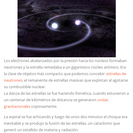
Los electrones abalanzados por la presión hacia los núcleos formaban
neutrones y la estrella remedaba a un gigantesco núcleo atómico. Era
la clase de objetos más compacto que podemos concebir:
estrellas de
neutrones
, el remanente de estrellas masivas que explotan al agotarse
su combustible nuclear.
La danza de las estrellas se fue haciendo frenética, cuando estuvieron a
un centenar de kilómetros de distancia se generaron
ondas
gravitacionales
copiosamente.
La espiral se fue achicando y luego de unos dos minutos el choque era
inevitable y se produjo la fusión de las estrellas, un cataclismo que
generó un estallido de materia y radiación.