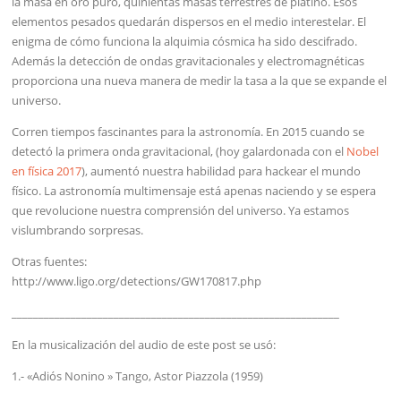
la masa en oro puro, quinientas masas terrestres de platino. Esos
elementos pesados quedarán dispersos en el medio interestelar. El
enigma de cómo funciona la alquimia cósmica ha sido descifrado.
Además la detección de ondas gravitacionales y electromagnéticas
proporciona una nueva manera de medir la tasa a la que se expande el
universo.
Corren tiempos fascinantes para la astronomía. En 2015 cuando se
detectó la primera onda gravitacional, (hoy galardonada con el
Nobel
en física 2017
), aumentó nuestra habilidad para hackear el mundo
físico. La astronomía multimensaje está apenas naciendo y se espera
que revolucione nuestra comprensión del universo. Ya estamos
vislumbrando sorpresas.
Otras fuentes:
http://www.ligo.org/detections/GW170817.php
_____________________________________________________________
En la musicalización del audio de este post se usó:
1.- «Adiós Nonino » Tango, Astor Piazzola (1959)