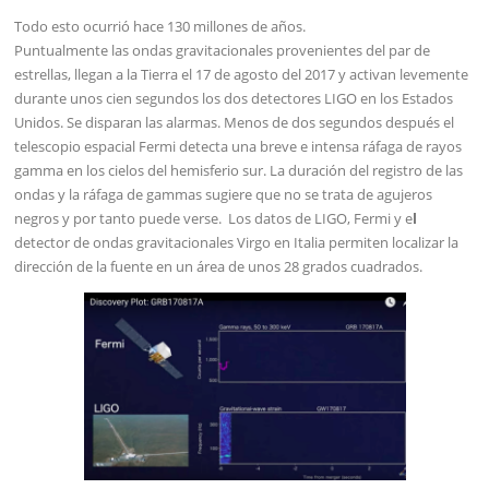
Todo esto ocurrió hace 130 millones de años.
Puntualmente las ondas gravitacionales provenientes del par de
estrellas, llegan a la Tierra el 17 de agosto del 2017 y activan levemente
durante unos cien segundos los dos detectores LIGO en los Estados
Unidos. Se disparan las alarmas. Menos de dos segundos después el
telescopio espacial Fermi detecta una breve e intensa ráfaga de rayos
gamma en los cielos del hemisferio sur. La duración del registro de las
ondas y la ráfaga de gammas sugiere que no se trata de agujeros
negros y por tanto puede verse. Los datos de LIGO, Fermi y e
l
detector de ondas gravitacionales Virgo en Italia permiten localizar la
dirección de la fuente en un área de unos 28 grados cuadrados.