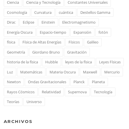
Ciencia
Ciencia y Tecnología
Constantes Universales
Cosmología
Curvatura
cuántica
Destellos Gamma
Dirac
Eclipse
Einstein
Electromagnetismo
Energía Oscura
Espacio-tiempo
Expansión
fotón
física
Física de Altas Energías
Físicos
Galileo
Geometría
Giordano Bruno
Gravitación
historia de la física
Hubble
leyes de la física
Leyes Físicas
Luz
Matemáticas
Materia Oscura
Maxwell
Mercurio
Newton
Ondas Gravitacionales
Planck
Planeta
Rayos Cósmicos
Relatividad
Supernova
Tecnología
Teorías
Universo
ARCHIVOS