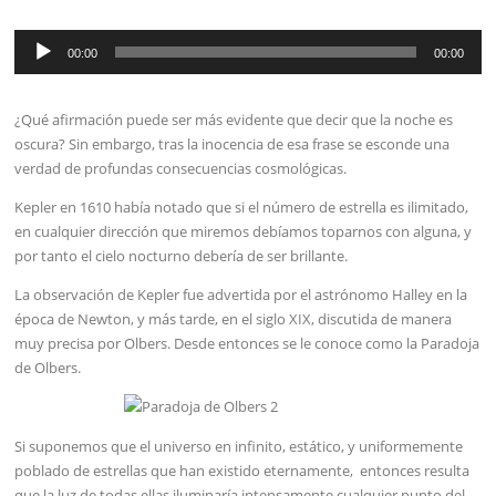
Reproductor
00:00
00:00
de
audio
¿Qué afirmación puede ser más evidente que decir que la noche es
oscura? Sin embargo, tras la inocencia de esa frase se esconde una
verdad de profundas consecuencias cosmológicas.
Kepler en 1610 había notado que si el número de estrella es ilimitado,
en cualquier dirección que miremos debíamos toparnos con alguna, y
por tanto el cielo nocturno debería de ser brillante.
La observación de Kepler fue advertida por el astrónomo Halley en la
época de Newton, y más tarde, en el siglo XIX, discutida de manera
muy precisa por Olbers. Desde entonces se le conoce como la Paradoja
de Olbers.
Si suponemos que el universo en infinito, estático, y uniformemente
poblado de estrellas que han existido eternamente, entonces resulta
que la luz de todas ellas iluminaría intensamente cualquier punto del