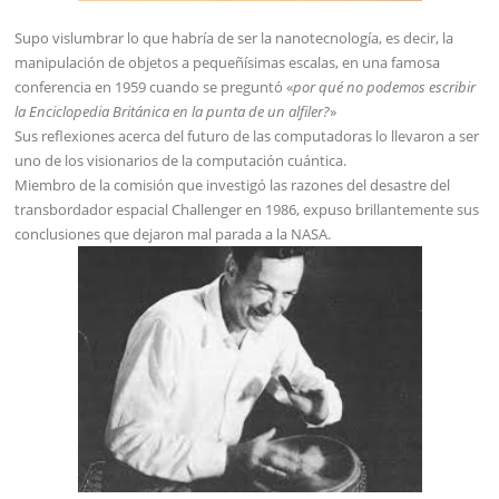
Supo vislumbrar lo que habría de ser la nanotecnología, es decir, la
manipulación de objetos a pequeñísimas escalas, en una famosa
conferencia en 1959 cuando se preguntó «
por qué no podemos escribir
la Enciclopedia Británica en la punta de un alfiler?
»
Sus reflexiones acerca del futuro de las computadoras lo llevaron a ser
uno de los visionarios de la computación cuántica.
Miembro de la comisión que investigó las razones del desastre del
transbordador espacial Challenger en 1986, expuso brillantemente sus
conclusiones que dejaron mal parada a la NASA.