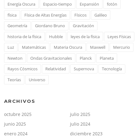
Energía Oscura
Espacio-tiempo
Expansión
fotón
física
Física de Altas Energías
Físicos
Galileo
Geometría
Giordano Bruno
Gravitación
historia de la física
Hubble
leyes de la física
Leyes Físicas
Luz
Matemáticas
Materia Oscura
Maxwell
Mercurio
Newton
Ondas Gravitacionales
Planck
Planeta
Rayos Cósmicos
Relatividad
Supernova
Tecnología
Teorías
Universo
ARCHIVOS
octubre 2025
julio 2025
junio 2025
julio 2024
enero 2024
diciembre 2023