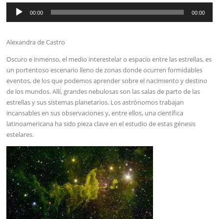
Reproductor
de
00:00
00:00
audio
Alexandra de Castro
Oscuro e inmenso, el medio interestelar o espacio entre las estrellas, es
un portentoso escenario lleno de zonas donde ocurren formidables
eventos, de los que podemos aprender sobre el nacimiento y destino
de los mundos. Allí, grandes nebulosas son las salas de parto de las
estrellas y sus sistemas planetarios. Los astrónomos trabajan
incansables en sus observaciones y, entre ellos, una científica
latinoamericana ha sido pieza clave en el estudio de estas génesis
estelares.