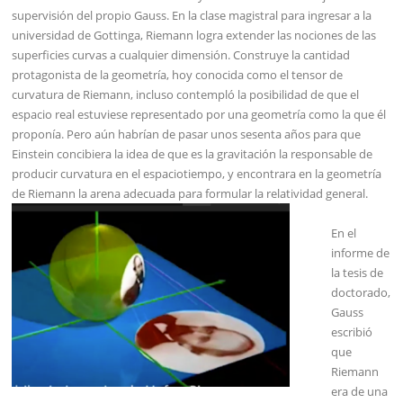
supervisión del propio Gauss. En la clase magistral para ingresar a la
universidad de Gottinga, Riemann logra extender las nociones de las
superficies curvas a cualquier dimensión. Construye la cantidad
protagonista de la geometría, hoy conocida como el tensor de
curvatura de Riemann, incluso contempló la posibilidad de que el
espacio real estuviese representado por una geometría como la que él
proponía. Pero aún habrían de pasar unos sesenta años para que
Einstein concibiera la idea de que es la gravitación la responsable de
producir curvatura en el espaciotiempo, y encontrara en la geometría
de Riemann la arena adecuada para formular la relatividad general.
En el
informe de
la tesis de
doctorado,
Gauss
escribió
que
Riemann
era de una