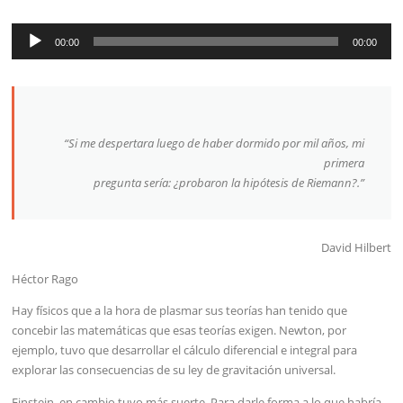
Reproductor
00:00
00:00
de
audio
“
Si me despertara luego de haber dormido por mil años
, mi
primera
pregunta sería: ¿probaron la hipótesis de Riemann?
.”
David Hilbert
Héctor Rago
Hay físicos que a la hora de plasmar sus teorías han tenido que
concebir las matemáticas que esas teorías exigen. Newton, por
ejemplo, tuvo que desarrollar el cálculo diferencial e integral para
explorar las consecuencias de su ley de gravitación universal.
Einstein, en cambio tuvo más suerte. Para darle forma a lo que habría