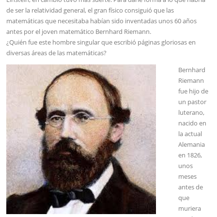
de ser la relatividad general, el gran físico consiguió que las
matemáticas que necesitaba habían sido inventadas unos 60 años
antes por el joven matemático Bernhard Riemann.
¿Quién fue este hombre singular que escribió páginas gloriosas en
diversas áreas de las matemáticas?
Bernhard
Riemann
fue hijo de
un pastor
luterano,
nacido en
la actual
Alemania
en 1826,
unos
meses
antes de
que
muriera