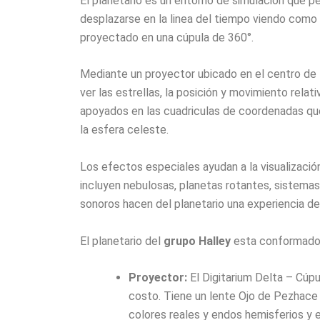
El planetario es un entorno de simulación que per
desplazarse en la linea del tiempo viendo como
proyectado en una cúpula de 360°.
Mediante un proyector ubicado en el centro de la
ver las estrellas, la posición y movimiento rela
apoyados en las cuadriculas de coordenadas qu
la esfera celeste.
Los efectos especiales ayudan a la visualizació
incluyen nebulosas, planetas rotantes, sistemas 
sonoros hacen del planetario una experiencia de 
El planetario del
grupo Halley
esta conformado 
Proyector:
El Digitarium Delta – Cúpu
costo. Tiene un lente Ojo de Pezhace
colores reales y endos hemisferios y el