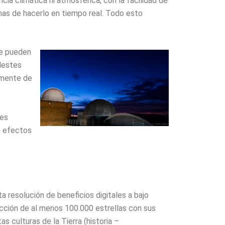
ncia climática ni atmosférica, con la facilidad de
mas de hacerlo en tiempo real. Todo esto
 se pueden
elestes
emente de
les
s efectos
a resolución de beneficios digitales a bajo
cción de al menos 100.000 estrellas con sus
s culturas de la Tierra (historia –