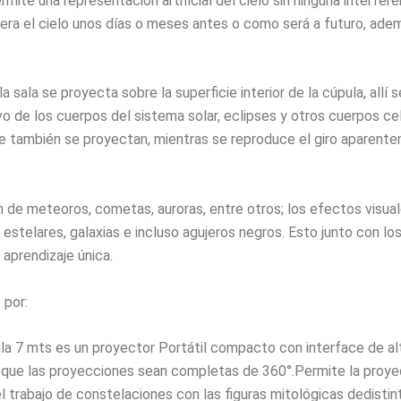
mite una representación artificial del cielo sin ninguna interfere
 era el cielo unos días o meses antes o como será a futuro, ade
 sala se proyecta sobre la superficie interior de la cúpula, allí
tivo de los cuerpos del sistema solar, eclipses y otros cuerpos c
e también se proyectan, mientras se reproduce el giro aparent
n de meteoros, cometas, auroras, entre otros; los efectos visua
estelares, galaxias e incluso agujeros negros. Esto junto con lo
aprendizaje única.
por:
la 7 mts es un proyector Portátil compacto con interface de alt
 que las proyecciones sean completas de 360°.Permite la proye
 trabajo de constelaciones con las figuras mitológicas dedistinta