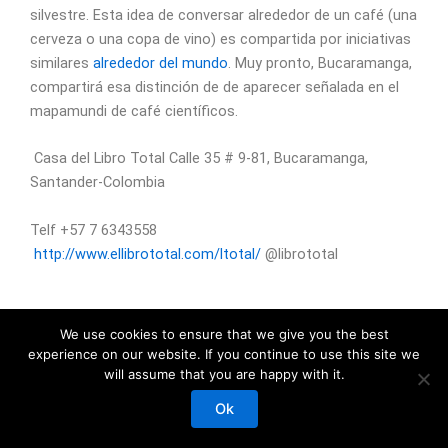
silvestre. Esta idea de conversar alrededor de un café (una
cerveza o una copa de vino) es compartida por iniciativas
similares
alrededor del mundo
. Muy pronto, Bucaramanga,
compartirá esa distinción de de aparecer señalada en el
mapamundi de café científicos.
Casa del Libro Total Calle 35 # 9-81, Bucaramanga,
Santander-Colombia
Telf +57 7 6343558
http://www.ellibrototal.com/ltotal/
@librototal
We use cookies to ensure that we give you the best
experience on our website. If you continue to use this site we
will assume that you are happy with it.
Grupo Halley UIS 2026 | Powered by
Tema Astra para WordPress
Ok